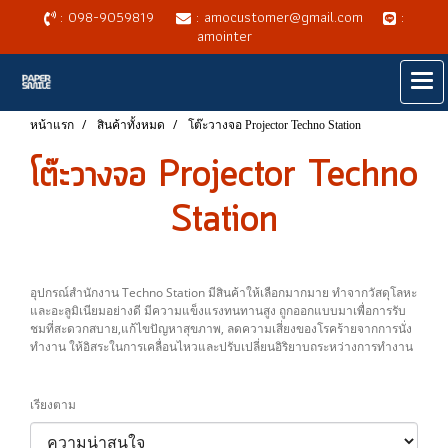
: 098-9059819
: amocustomer@gmail.com
:
amointer
หน้าแรก
สินค้าทั้งหมด
โต๊ะวางจอ Projector Techno Station
โต๊ะวางจอ Projector Techno
Station
อุปกรณ์สำนักงาน Techno Station มีสินค้าให้เลือกมากมาย ทำจากวัสดุโลหะ
และอะลูมิเนียมอย่างดี มีความแข็งแรงทนทานสูง ถูกออกแบบมาเพื่อการรับ
ชมที่สะดวกสบาย,แก้ไขปัญหาสุขภาพ, ลดความเสี่ยงของโรคร้ายจากการนั่ง
ทำงาน ให้อิสระในการเคลื่อนไหวและปรับเปลี่ยนอิริยาบถระหว่างการทำงาน
เรียงตาม