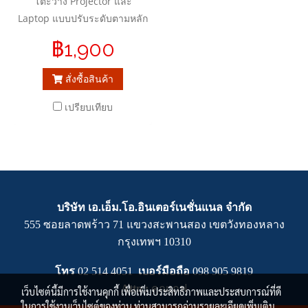
โต๊ะวาง Projector และ
Laptop แบบปรับระดับตามหลัก
สรีระศาสตร์ ผลิตจากโลหะ ง่าย
฿1,900
ต่อการติดตั้ง ถูกออกแบบมาเพื่อ
การรับชมที่สะดวกสบาย, แก้ไข
สั่งซื้อสินค้า
ปัญหาสุขภาพ, ลดความเสี่ยง
ของโรคร้ายจากการนั่งทำงาน
เปรียบเทียบ
ให้อิสระในการเคลื่อนไหวและ
ปรับเปลี่ยนอิริยาบถระหว่างการ
ทำงาน
บริษัท เอ.เอ็ม.โอ.อินเตอร์เนชั่นแนล จำกัด
555 ซอยลาดพร้าว 71 แขวงสะพานสอง เขตวังทองหลาง
กรุงเทพฯ 10310
โทร
02 514 4051
เบอร์มือถือ
0
98 905 9819
Attn :
คุณเกฟ
เว็บไซต์นี้มีการใช้งานคุกกี้ เพื่อเพิ่มประสิทธิภาพและประสบการณ์ที่ดี
ในการใช้งานเว็บไซต์ของท่าน ท่านสามารถอ่านรายละเอียดเพิ่มเติม