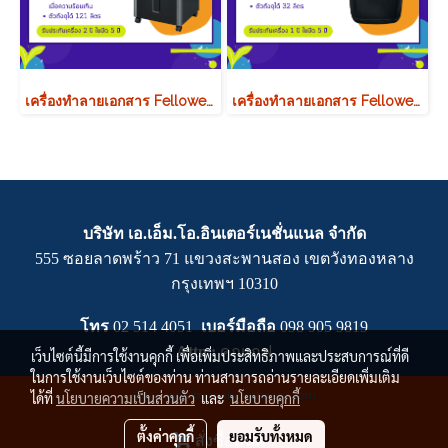
เครื่องทำลายเอกสาร Fellowes รุ่น 425Ci
เครื่องทำลายเอกสาร Fellowes รุ่น AUTOMAX 200C (ทำลายแบบ AUTO)
บริษัท เอ.เอ็ม.โอ.อินเตอร์เนชั่นแนล จำกัด
555 ซอยลาดพร้าว 71 แขวงสะพานสอง เขตวังทองหลาง
กรุงเทพฯ 10310
โทร
02 514 4051
เบอร์มือถือ
0
98 905 9819
Attn :
คุณเกฟ
เว็บไซต์นี้มีการใช้งานคุกกี้ เพื่อเพิ่มประสิทธิภาพและประสบการณ์ที่ดี
ในการใช้งานเว็บไซต์ของท่าน ท่านสามารถอ่านรายละเอียดเพิ่มเติม
Copy right by makewebeasy.com
ได้ที่
นโยบายความเป็นส่วนตัว
และ
นโยบายคุกกี้
ผู้เข้าชมวันนี้
308
ตั้งค่าคุกกี้
ยอมรับทั้งหมด
สั่งซื้อสินค้า