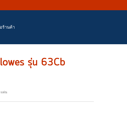
่อร้านค้า
llowes รุ่น 63Cb
 แผ่น