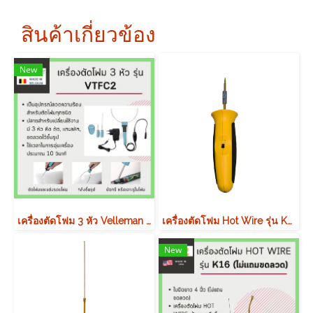
สินค้าเกี่ยวข้อง
New
เครื่องตัดโฟม 3 หัว Velleman รุ่น VTFC2 (ตัด, แกะสลัก, ขดลวดไว้ขึ้นรูป)
เครื่องตัดโฟม Hot Wire รุ่น K02 เน้นงานกลึงขึ้นรูปทรง
New