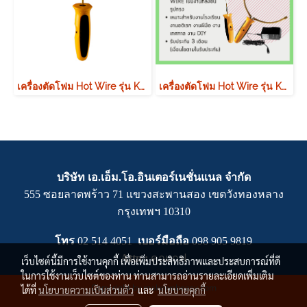
เครื่องตัดโฟม Hot Wire รุ่น K11 ใบมีดยาว 2.75 นิ้ว
เครื่องตัดโฟม Hot Wire รุ่น K16 (ไม่แถมขดลวด)(Made in USA)
บริษัท เอ.เอ็ม.โอ.อินเตอร์เนชั่นแนล จำกัด
555 ซอยลาดพร้าว 71 แขวงสะพานสอง เขตวังทองหลาง
กรุงเทพฯ 10310
โทร
02 514 4051
เบอร์มือถือ
0
98 905 9819
Attn :
คุณเกฟ
เว็บไซต์นี้มีการใช้งานคุกกี้ เพื่อเพิ่มประสิทธิภาพและประสบการณ์ที่ดี
ในการใช้งานเว็บไซต์ของท่าน ท่านสามารถอ่านรายละเอียดเพิ่มเติม
Copy right by makewebeasy.com
ได้ที่
นโยบายความเป็นส่วนตัว
และ
นโยบายคุกกี้