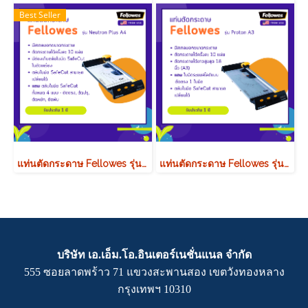
Best Seller
แท่นตัดกระดาษ Fellowes รุ่น Neutron Plus A4 (นิวตรอน พลัส เอ4)
แท่นตัดกระดาษ Fellowes รุ่น Proton A3
บริษัท เอ.เอ็ม.โอ.อินเตอร์เนชั่นแนล จำกัด
555 ซอยลาดพร้าว 71 แขวงสะพานสอง เขตวังทองหลาง
กรุงเทพฯ 10310