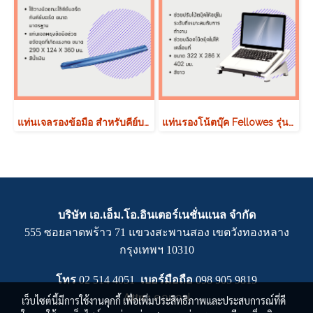
แท่นเจลรองข้อมือ สำหรับคีย์บอร์ด Fellowes รุ่น Keyboard Wrist Support
แท่นรองโน้ตบุ๊ค Fellowes รุ่น Laptop Riser
บริษัท เอ.เอ็ม.โอ.อินเตอร์เนชั่นแนล จำกัด
555 ซอยลาดพร้าว 71 แขวงสะพานสอง เขตวังทองหลาง
กรุงเทพฯ 10310
โทร
02 514 4051
เบอร์มือถือ
0
98 905 9819
Attn :
คุณเกฟ
เว็บไซต์นี้มีการใช้งานคุกกี้ เพื่อเพิ่มประสิทธิภาพและประสบการณ์ที่ดี