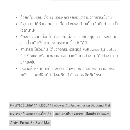
ด้วยดีไซน์ขอบโค้งมน ช่วยหลีกเลี่ยงอันตรายจากการใช้งาน
มีคุณสมบัติช่วยลดความเมื่อยล้าของกล้ามเนื้อ เมื่อยืนทำงานเป็น
เวลานานๆ
ป้องกันความเมื่อยล้า ด้วยวัสดุที่สามารถยืดหยุ่น ลดแรงกดทับ
จากน้ำหนักตัว สามารถกระจายน้ำหนักได้ดี
สามารถใช้ร่วมกับ โต๊ะวางคอมพิวเตอร์ Fellowes รุ่น Lotus
Sit-Stand หรือ แพลตฟอร์ม สำหรับการทำงาน ได้อย่างสบาย
มากยิ่งขึ้น
เหมาะสำหรับคนที่ทำกิจกรรมต่างๆที่เกี่ยวกับการยืนนาน หรือ
พนักงานออฟฟิตที่กำลังเผชิญกับโรคออฟฟิตซินโดรม
แผ่นรองยืนลดความเมื่อยล้า Fellowes รุ่น Active Fusion Sit-Stand Mat
แผ่นรองยืนลดความเมื่อยล้า
แผ่นรองยืนลดความเมื่อยล้า Fellowes
Active Fusion Sit-Stand Mat