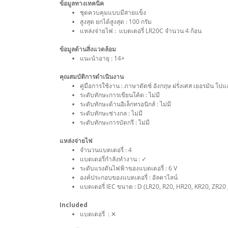
ข้อมูลทางเทคนิค
ชุดควบคุมแบบมีสายแข็ง
สูงสุด ยกได้สูงสุด : 100 กรัม
แหล่งจ่ายไฟ : แบตเตอรี่ LR20C จำนวน 4 ก้อน
ข้อมูลด้านสิ่งแวดล้อม
แนะนำอายุ : 14+
คุณสมบัติการดำเนินงาน
คู่มือการใช้งาน : ภาษาดัตช์ อังกฤษ ฝรั่งเศส เยอรมัน โป
ระดับทักษะการเขียนโค้ด : ไม่มี
ระดับทักษะด้านอิเล็กทรอนิกส์ : ไม่มี
ระดับทักษะช่างกล : ไม่มี
ระดับทักษะการบัดกรี : ไม่มี
แหล่งจ่ายไฟ
จำนวนแบตเตอรี่ : 4
แบตเตอรี่กำลังทำงาน : ✓
ระดับแรงดันไฟฟ้าของแบตเตอรี่ : 6 V
องค์ประกอบของแบตเตอรี่ : อัลคาไลน์
แบตเตอรี่ IEC ขนาด : D (LR20, R20, HR20, KR20, ZR
Included
แบตเตอรี่ : ✕