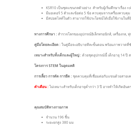
KSR10 เป็นชุดแขนกลตัวอย่าง สำหรับผู้เริ่มศึกษาเรื่อง 
มีมอเตอร์ 5 ตัวและข้อต่อ 5 ข้อ ควบคุมจากเครื่องควบคุม 
มีสปอตไลท์ในตัว สามารถใช้ประโยชน์ได้เมื่อใช้งานในที่
ทางการศึกษา :
สำรวจโลกของอุปกรณ์อิเล็กทรอนิกส์, เครื่องกล, ห
คู่มือโดยละเอียด :
ในคู่มือจะอธิบายทีละขั้นตอน พร้อมภาพวาดที่
เหมาะสำหรับทั้งเด็กและผู้ใหญ่ :
ด้วยชุดอุปกรณ์นี้ เด็กอายุ 14 ป
โครงการ STEM ในอุดมคติ
การเลี้ยว การดัด การยืด :
ชุดควบคุมที่เชื่อมต่อกับแขนด้วยสายเคเบ
คำเตือน :
ไม่เหมาะสำหรับเด็กอายุต่ำกว่า 3 ปี อาจทำให้เกิดอัน
คุณสมบัติทางกายภาพ
จำนวน 196 ชิ้น
ระยะยกสูง 380 มม