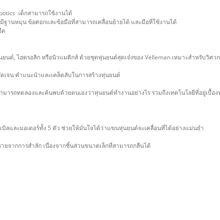
robotics เด็กสามารถใช้งานได้
มีฐานหมุน ข้อศอกและข้อมือที่สามารถเคลื่อนย้ายได้ และมือที่ใช้งานได้
มืด
ุ่นยนต์, ไฮดรอลิก หรือนิวแมติกส์ ด้วยชุดหุ่นยนต์สุดเจ๋งของ Velleman เหมาะสำหรับวิ
ชัดเจน คำแนะนำและเคล็ดลับในการสร้างหุ่นยนต์
ี สามารถทดลองและค้นพบด้วยตนเองว่าหุ่นยนต์ทำงานอย่างไร รวมถึงเทคโนโลยีที่อยู่เบื้องห
ิลและมอเตอร์ทั้ง 5 ตัว ช่วยให้มั่นใจได้ว่าแขนหุ่นยนต์จะเคลื่อนที่ได้อย่างแม่นยำ
ตรายจากการสำลัก เนื่องจากชิ้นส่วนขนาดเล็กที่สามารถกลืนได้