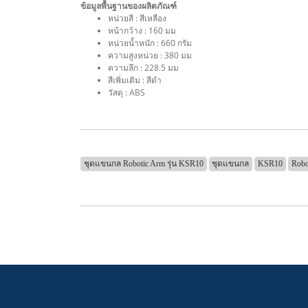
ข้อมูลพื้นฐานของผลิตภัณฑ์
หน่วยสี : สีเหลือง
หน้ากว้าง : 160 มม
หน่วยน้ำหนัก : 660 กรัม
ความสูงหน่วย : 380 มม
ความลึก : 228.5 มม
สีเพิ่มเติม : สีดำ
วัสดุ : ABS
ชุดแขนกล Robotic Arm รุ่น KSR10
ชุดแขนกล
KSR10
Robo