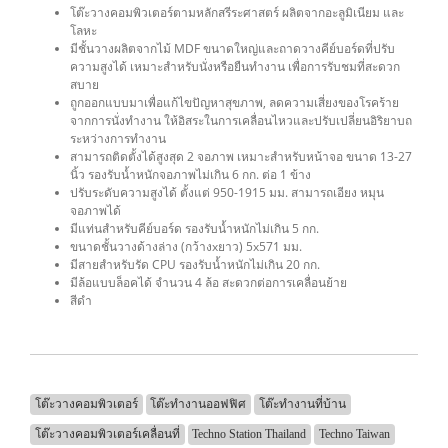
โต๊ะวางคอมพิวเตอร์ตามหลักสรีระศาสตร์ ผลิตจากอะลูมิเนียม และ
โลหะ
มีชั้นวางผลิตจากไม้ MDF ขนาดใหญ่และถาดวางคีย์บอร์ดที่ปรับ
ความสูงได้ เหมาะสำหรับนั่งหรือยืนทำงาน เพื่อการรับชมที่สะดวก
สบาย
ถูกออกแบบมาเพื่อแก้ไขปัญหาสุขภาพ, ลดความเสี่ยงของโรคร้าย
จากการนั่งทำงาน ให้อิสระในการเคลื่อนไหวและปรับเปลี่ยนอิริยาบถ
ระหว่างการทำงาน
สามารถติดตั้งได้สูงสุด 2 จอภาพ เหมาะสำหรับหน้าจอ ขนาด 13-27
นิ้ว รองรับน้ำหนักจอภาพไม่เกิน 6 กก. ต่อ 1 ข้าง
ปรับระดับความสูงได้ ตั้งแต่ 950-1915 มม. สามารถเอียง หมุน
จอภาพได้
มีแท่นสำหรับคีย์บอร์ด รองรับน้ำหนักไม่เกิน 5 กก.
ขนาดชั้นวางด้างล่าง (กว้างxยาว) 5x571 มม.
มีสายสำหรับรัด CPU รองรับน้ำหนักไม่เกิน 20 กก.
มีล้อแบบล็อคได้ จำนวน 4 ล้อ สะดวกต่อการเคลื่อนย้าย
สีดำ
โต๊ะวางคอมพิวเตอร์
โต๊ะทำงานออฟฟิศ
โต๊ะทำงานที่บ้าน
โต๊ะวางคอมพิวเตอร์เคลื่อนที่
Techno Station Thailand
Techno Taiwan