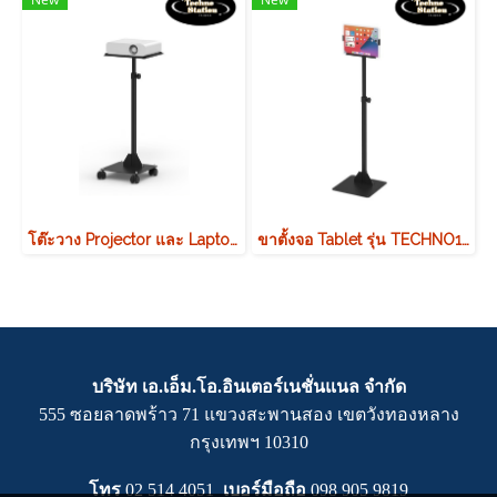
โต๊ะวาง Projector และ Laptop ปรับระดับ รุ่น TECHNO16
ขาตั้งจอ Tablet รุ่น TECHNO110
บริษัท เอ.เอ็ม.โอ.อินเตอร์เนชั่นแนล จำกัด
555 ซอยลาดพร้าว 71 แขวงสะพานสอง เขตวังทองหลาง
กรุงเทพฯ 10310
โทร
02 514 4051
เบอร์มือถือ
0
98 905 9819