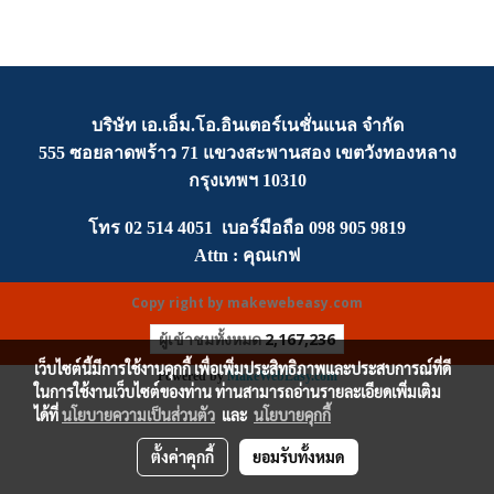
บริษัท เอ.เอ็ม.โอ.อินเตอร์เนชั่นแนล จำกัด
555 ซอยลาดพร้าว 71 แขวงสะพานสอง เขตวังทองหลาง
กรุงเทพฯ 10310
โทร
02 514 4051
เบอร์มือถือ
0
98 905 9819
Attn :
คุณเกฟ
Copy right by makewebeasy.com
ผู้เข้าชมทั้งหมด
2,167,236
เว็บไซต์นี้มีการใช้งานคุกกี้ เพื่อเพิ่มประสิทธิภาพและประสบการณ์ที่ดี
Powered by
MakeWebEasy.com
ในการใช้งานเว็บไซต์ของท่าน ท่านสามารถอ่านรายละเอียดเพิ่มเติม
ได้ที่
นโยบายความเป็นส่วนตัว
และ
นโยบายคุกกี้
ตั้งค่าคุกกี้
ยอมรับทั้งหมด