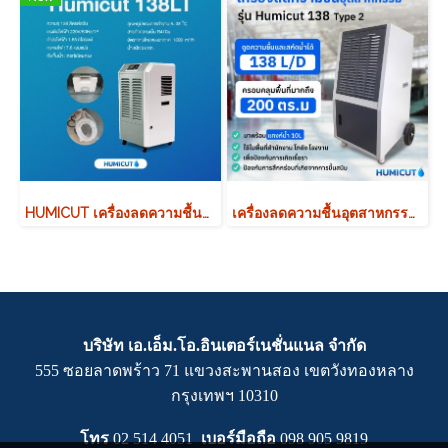
HUMICUT เครื่องลดความชื้นอุตสาหกรรม รุ่น Humicut 138LT มีถังเก็บน้ำ
เครื่องลดความชื้นอุตสาหกรรม HUMICUT รุ่น Humicut 138 Type 2
บริษัท เอ.เอ็ม.โอ.อินเตอร์เนชั่นแนล จำกัด
555 ซอยลาดพร้าว 71 แขวงสะพานสอง เขตวังทองหลาง
กรุงเทพฯ 10310
โทร
02 514 4051
เบอร์มือถือ
0
98 905 9819