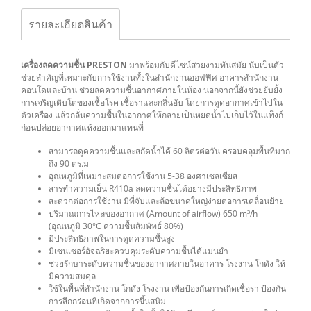
รายละเอียดสินค้า
เครื่องลดความชื้น PRESTON
มาพร้อมกับดีไซน์สวยงามทันสมัย นับเป็นตัว
ช่วยสำคัญที่เหมาะกับการใช้งานทั้งในสำนักงานออฟฟิศ อาคารสำนักงาน
คอนโดและบ้าน ช่วยลดความชื้นอากาศภายในห้อง นอกจากนี้ยังช่วยยับยั้ง
การเจริญเติบโตของเชื้อโรค เชื้อราและกลิ่นอับ โดยการดูดอากาศเข้าไปใน
ตัวเครื่อง แล้วกลั่นความชื้นในอากาศให้กลายเป็นหยดน้ำไปเก็บไว้ในแท็งก์
ก่อนปล่อยอากาศแห้งออกมาแทนที่
สามารถดูดความชื้นและสกัดน้ำได้ 60 ลิตรต่อวัน ครอบคลุมพื้นที่มาก
ถึง 90 ตร.ม
อุณหภูมิที่เหมาะสมต่อการใช้งาน 5-38 องศาเซลเซียส
สารทำความเย็น R410a ลดความชื้นได้อย่างมีประสิทธิภาพ
สะดวกต่อการใช้งาน มีที่จับและล้อขนาดใหญ่ง่ายต่อการเคลื่อนย้าย
ปริมาณการไหลของอากาศ (Amount of airflow) 650 m³/h
(อุณหภูมิ 30°C ความชื้นสัมพัทธ์ 80%)
มีประสิทธิภาพในการดูดความชื้นสูง
มีเซนเซอร์อัจฉริยะควบคุมระดับความชื้นได้แม่นยำ
ช่วยรักษาระดับความชื้นของอากาศภายในอาคาร โรงงาน โกดัง ให้
มีความสมดุล
ใช้ในพื้นที่สำนักงาน โกดัง โรงงาน เพื่อป้องกันการเกิดเชื้อรา ป้องกัน
การสึกกร่อนที่เกิดจากการขึ้นสนิม