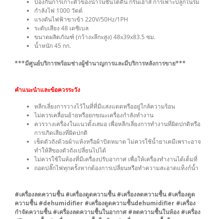
ป้องกันการเกาะตัวของน้ำในชั้นใต้ดิน กรีนเฮาส์ การเพาะปลูกในร่ม
กำลังไฟ 1000 วัตต์
แรงดันไฟฟ้าขาเข้า 220V/50Hz/1PH
ระดับเสียง 48 เดซิเบล
ขนาดผลิตภัณฑ์ (กว้างxลึกxสูง) 48x39x83.5 ซม.
น้ำหนัก 45 กก.
***มีศูนย์บริการพร้อมช่างผู้ชำนาญการและมีบริการหลังการขาย***
คำแนะนำและข้อควรระวัง
หลีกเลี่ยงการวางไว้ในที่ที่มีแสงแดดหรืออยู่ใกล้ความร้อน
ไม่ควรเคลื่อนย้ายหรือยกขณะเครื่องกำลังทำงาน
ควรวางเครื่องในแนวตั้งเสมอ เพื่อหลีกเลี่ยงการทำงานที่ผิดปกติหรือ
การเกิดเสียงที่ผิดปกติ
เช็ดตัวถังด้วยผ้าแห้งหรือผ้าบิดหมาด ไม่ควรใช้น้ำยาเคมีเพราะอาจ
ทำให้สีของตัวถังเปลี่ยนไปได้
ไม่ควรใช้ในห้องที่มีเครื่องปรับอากาศ เพื่อให้เครื่องทำงานได้เต็มที่
ถอดปลั๊กไฟทุกครั้งหากต้องการเปลี่ยนหรือทำความสะอาดแท็งก์น้ำ
#เครื่องลดความชื้น #เครื่องดูดความชื้น #เครื่องลดความชื้น #เครื่องดูด
ความชื้น #dehumidifier #เครื่องดูดความชื้นdehumidifier #เครื่อง
กำจัดความชื้น #เครื่องลดความชื้นในอากาศ #ลดความชื้นในห้อง #เครื่อง