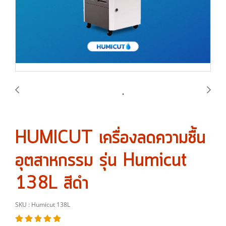
HUMICUT เครื่องลดความชื้น
อุตสาหกรรม รุ่น Humicut
138L สีดำ
SKU : Humicut 138L