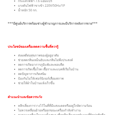
กระแสไฟฟ้า 7.6 แอมแปร์
แรงดันไฟฟ้าขาเข้า 220V/50Hz/1P
น้ำหนัก 50 กก.
***มีศูนย์บริการพร้อมช่างผู้ชำนาญการและมีบริการหลังการขาย***
ประโยชน์ของเครื่องลดความชื้นที่ควรรู้
ส่งผลดีต่อสุขภาพของผู้อยู่อาศัย
ช่วยลดกลิ่นเหม็นอับและกลิ่นไม่พึงประสงค์
ลดการเกิดอาการภูมิแพ้และหอบหืด
ลดการเกิดเชื้อโรค เชื้อราและแบคทีเรียในบ้าน
ลดปัญหาการเกิดสนิม
ป้องกันไม่ให้เฟอร์นิเจอร์เสื่อมสภาพ
ช่วยให้ผ้าในบ้านแห้งเร็วขึ้น
คำแนะนำและข้อควรระวัง
หลีกเลี่ยงการวางไว้ในที่ที่มีแสงแดดหรืออยู่ใกล้ความร้อน
ไม่ควรเคลื่อนย้ายหรือยกขณะเครื่องกำลังทำงาน
ควรวางเครื่องในแนวตั้งเสมอ เพื่อหลีกเลี่ยงการทำงานที่ผิดปกติหรือ