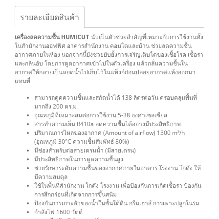
รายละเอียดสินค้า
เครื่องลดความชื้น HUMICUT
นับเป็นตัวช่วยสำคัญที่เหมาะกับการใช้งานทั้ง
ในสำนักงานออฟฟิศ อาคารสำนักงาน คอนโดและบ้าน ช่วยลดความชื้น
อากาศภายในห้อง นอกจากนี้ยังช่วยยับยั้งการเจริญเติบโตของเชื้อโรค เชื้อรา
และกลิ่นอับ โดยการดูดอากาศเข้าไปในตัวเครื่อง แล้วกลั่นความชื้นใน
อากาศให้กลายเป็นหยดน้ำไปเก็บไว้ในแท็งก์ก่อนปล่อยอากาศแห้งออกมา
แทนที่
สามารถดูดความชื้นและสกัดน้ำได้ 138 ลิตรต่อวัน ครอบคลุมพื้นที่
มากถึง 200 ตร.ม
อุณหภูมิที่เหมาะสมต่อการใช้งาน 5-38 องศาเซลเซียส
สารทำความเย็น R410a ลดความชื้นได้อย่างมีประสิทธิภาพ
ปริมาณการไหลของอากาศ (Amount of airflow) 1300 m³/h
(อุณหภูมิ 30°C ความชื้นสัมพัทธ์ 80%)
มีช่องสำหรับต่อสายเดรนน้ำ (มีสายเดรน)
มีประสิทธิภาพในการดูดความชื้นสูง
ช่วยรักษาระดับความชื้นของอากาศภายในอาคาร โรงงาน โกดัง ให้
มีความสมดุล
ใช้ในพื้นที่สำนักงาน โกดัง โรงงาน เพื่อป้องกันการเกิดเชื้อรา ป้องกัน
การสึกกร่อนที่เกิดจากการขึ้นสนิม
ป้องกันการเกาะตัวของน้ำในชั้นใต้ดิน กรีนเฮาส์ การเพาะปลูกในร่ม
กำลังไฟ 1600 วัตต์